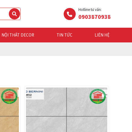
Hotline tư vấn:
0903870938
NỘI THẤT DECOR
TIN TỨC
LIÊN HỆ