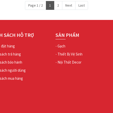
Page 1 / 2
1
2
Next
Last
H SÁCH HỖ TRỢ
SẢN PHẨM
ợ đặt hàng
- Gạch
 sách trả hàng
- Thiết Bị Vệ Sinh
 sách bảo hành
- Nội Thất Decor
 sách người dùng
 sách mua hàng