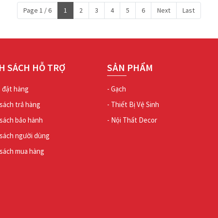
Page 1 / 6
1
2
3
4
5
6
Next
Last
H SÁCH HỖ TRỢ
SẢN PHẨM
ợ đặt hàng
- Gạch
 sách trả hàng
- Thiết Bị Vệ Sinh
 sách bảo hành
- Nội Thất Decor
 sách người dùng
 sách mua hàng