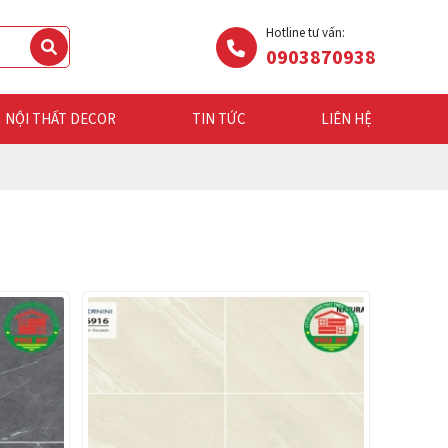
Hotline tư vấn:
0903870938
NỘI THẤT DECOR
TIN TỨC
LIÊN HỆ