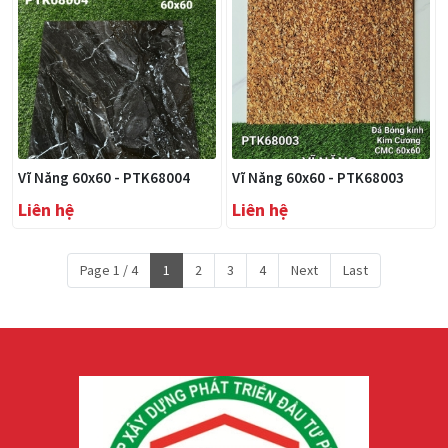
Vĩ Năng 60x60 - PTK68004
Vĩ Năng 60x60 - PTK68003
Liên hệ
Liên hệ
Page 1 / 4
1
2
3
4
Next
Last